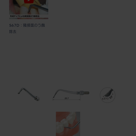
S67D：隣接面のう蝕
除去