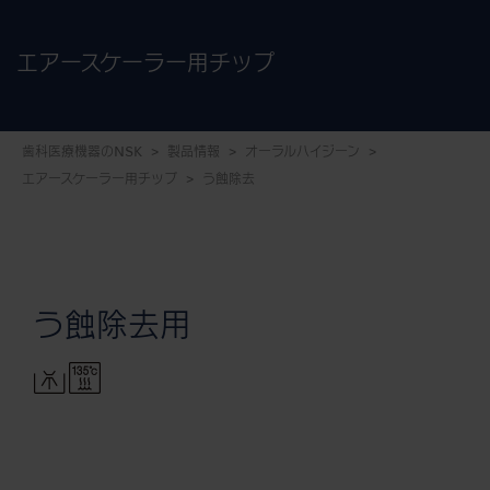
エアースケーラー用チップ
歯科医療機器のNSK
製品情報
オーラルハイジーン
エアースケーラー用チップ
う蝕除去
う蝕除去用