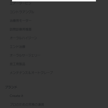
エアータービン
コントラアングル
治療用モーター
訪問診療用機器
オーラルハイジーン
エンド治療
オーラルサージェリー
技工用製品
メンテナンス＆オートクレーブ
ブランド
Create it
プロのための究極の道具