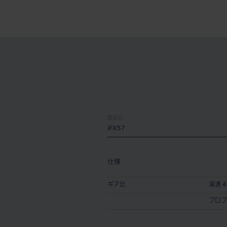
製品名:
iFX57
仕様
ギア比
減速 4 
プロフ