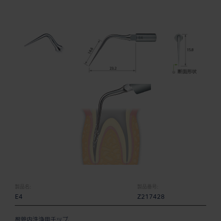
製品名:
製品番号:
E4
Z217428
根管内洗浄用チップ。