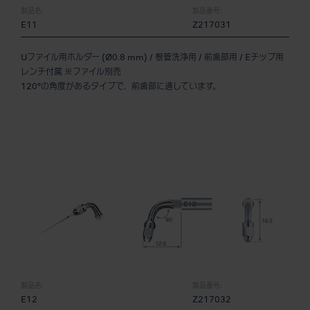
製品名:
製品番号:
E11
Z217031
Uファイル用ホルダー (Ø0.8 mm) / 根管洗浄用 / 前歯部用 / Eチップ用
レンチ付属 ※ファイル別売
120°の角度があるタイプで、前歯部に適しています。
製品名:
製品番号:
E12
Z217032