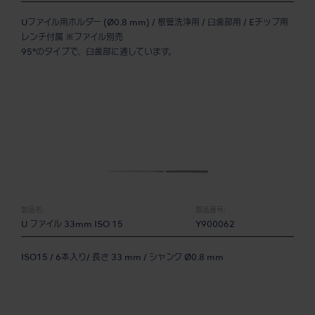
Uファイル用ホルダー (Ø0.8 mm) / 根管洗浄用 / 臼歯部用 / Eチップ用
レンチ付属 ※ファイル別売
95°のタイプで、臼歯部に適しています。
製品名:
製品番号:
U ファイル 33mm ISO 15
Y900062
ISO15 / 6本入り/ 長さ 33 mm / シャンク Ø0.8 mm