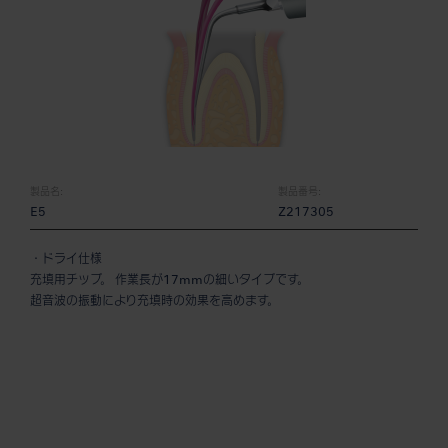
製品名:
製品番号:
E5
Z217305
・ドライ仕様
充填用チップ。 作業長が17mmの細いタイプです。
超音波の振動により充填時の効果を高めます。