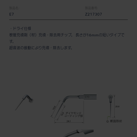
製品名:
製品番号:
E7
Z217307
・ドライ仕様
根管充填剤（材）充填・除去用チップ。 長さが16mmの短いタイプで
す。
超音波の振動により充填・除去します。