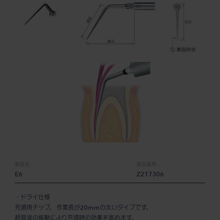
製品名:
製品番号:
E6
Z217306
・ドライ仕様
充填用チップ。 作業長が20mmの太いタイプです。
超音波の振動により充填時の効果を高めます。