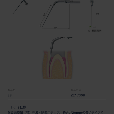
製品名:
製品番号:
E8
Z217308
・ドライ仕様
根管充填剤（材）充填・除去用チップ。 長さが26mmの長いタイプで