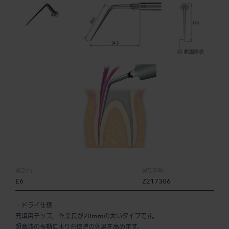
製品名:
製品番号:
E6
Z217306
・ドライ仕様
充填用チップ。 作業長が20mmの太いタイプです。
超音波の振動により充填時の効果を高めます。