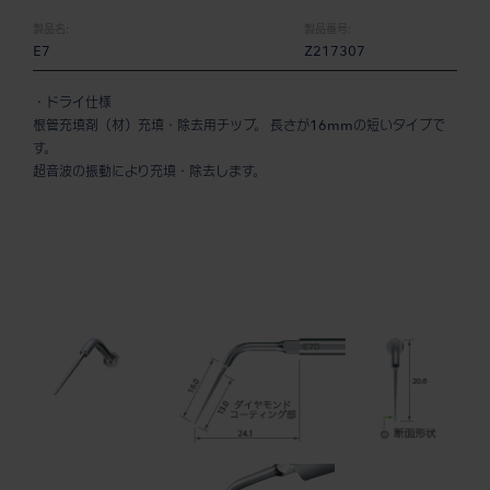
製品名:
製品番号:
E7
Z217307
・ドライ仕様
根管充填剤（材）充填・除去用チップ。 長さが16mmの短いタイプで
す。
超音波の振動により充填・除去します。