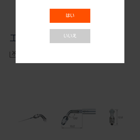
はい
いいえ
エンド (Uファイル)