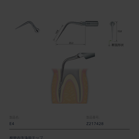
製品名:
製品番号:
E4
Z217428
根管内洗浄用チップ。