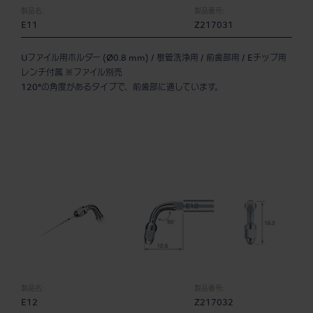
製品名:
製品番号:
E11
Z217031
Uファイル用ホルダー (Ø0.8 mm) / 根管洗浄用 / 前歯部用 / Eチップ用
レンチ付属 ※ファイル別売
120°の角度があるタイプで、前歯部に適しています。
製品名:
製品番号:
E12
Z217032