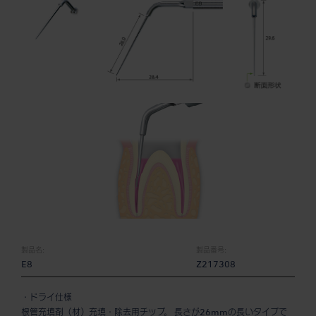
製品名:
製品番号:
E8
Z217308
・ドライ仕様
根管充填剤（材）充填・除去用チップ。 長さが26mmの長いタイプで