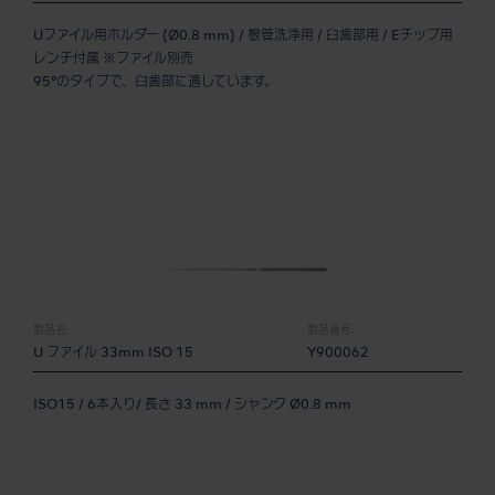
Uファイル用ホルダー (Ø0.8 mm) / 根管洗浄用 / 臼歯部用 / Eチップ用
レンチ付属 ※ファイル別売
95°のタイプで、臼歯部に適しています。
製品名:
製品番号:
U ファイル 33mm ISO 15
Y900062
ISO15 / 6本入り/ 長さ 33 mm / シャンク Ø0.8 mm