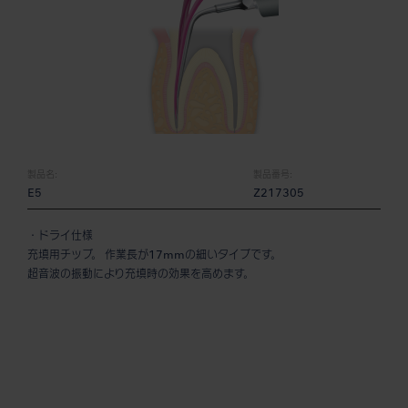
製品名:
製品番号:
E5
Z217305
・ドライ仕様
充填用チップ。 作業長が17mmの細いタイプです。
超音波の振動により充填時の効果を高めます。