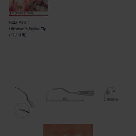
P2D, P3D：
Ultrasonic Scaler Tip
(ペリオ用)