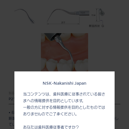
NSK-Nakanishi Japan
製品名:
製品番号:
当コンテンツは、歯科医療に従事されている皆さ
P21R
Z217422
まへの情報提供を目的としています。
一般の方に対する情報提供を目的としたものでは
• 右湾曲タイプ
ありませんのでご了承ください。
断面が丸く歯面にキズが付きにくいのでメインテナンスや仕上げに適し
ています。
あなたは歯科医療従事者ですか？