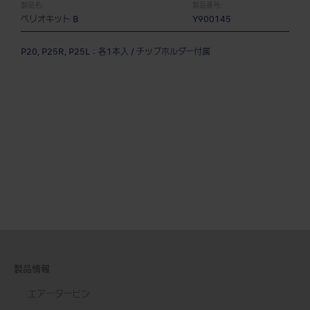
製品名:
製品番号:
ペリオキット B
Y900145
P20, P25R, P25L：各1本入 / チップホルダー付属
製品情報
エアータービン