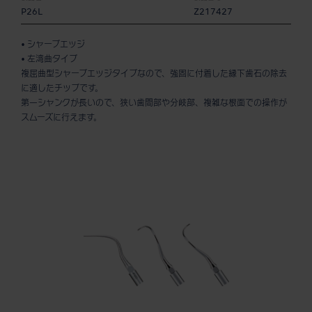
P26L
Z217427
• シャープエッジ
• 左湾曲タイプ
複屈曲型シャープエッジタイプなので、強固に付着した縁下歯石の除去
に適したチップです。
第一シャンクが長いので、狭い歯間部や分岐部、複雑な根面での操作が
スムーズに行えます。