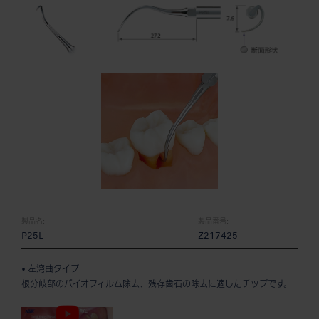
製品名:
製品番号:
P25L
Z217425
• 左湾曲タイプ
根分岐部のバイオフィルム除去、残存歯石の除去に適したチップです。