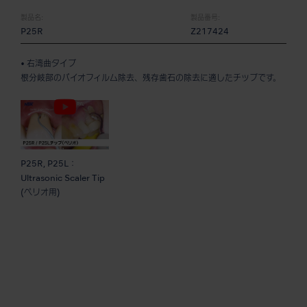
製品名:
製品番号:
P25R
Z217424
• 右湾曲タイプ
根分岐部のバイオフィルム除去、残存歯石の除去に適したチップです。
P25R, P25L：
Ultrasonic Scaler Tip
(ペリオ用)