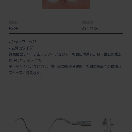
製品名:
製品番号:
P26R
Z217426
• シャープエッジ
• 右湾曲タイプ
複屈曲型シャープエッジタイプなので、強固に付着した縁下歯石の除去
に適したチップです。
第一シャンクが長いので、狭い歯間部や分岐部、複雑な根面での操作が
スムーズに行えます。