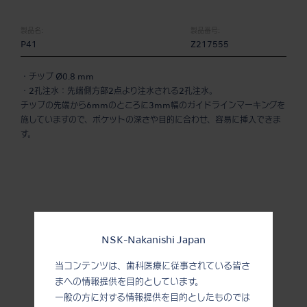
製品名:
製品番号:
P41
Z217555
・チップ Ø0.8 mm
・2孔注水：先端側方部2点より注水される2孔注水。
チップの先端から6mmのところに3mm幅のガイドラインマーキングを
施していますので、ポケットの深さや目的に合わせ、容易に挿入できま
す。
NSK-Nakanishi Japan
当コンテンツは、歯科医療に従事されている皆さ
まへの情報提供を目的としています。
一般の方に対する情報提供を目的としたものでは