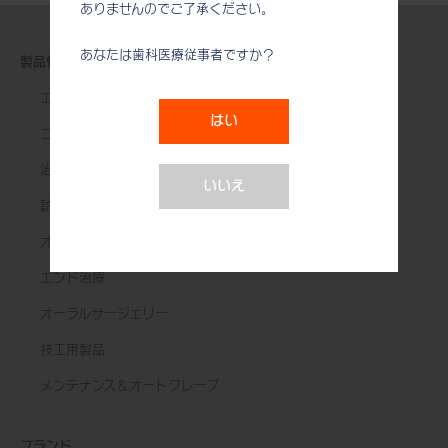
ありませんのでご了承ください。
あなたは歯科医療従事者ですか？
製品情報
エアータービン
はい
コントラアングル
治療用モーター
いいえ
訪問診療用機器
オーラルハイジーン
エンド治療
オーラルサージェリー
技工用製品
メンテナンス＆オートクレーブ
ブランド