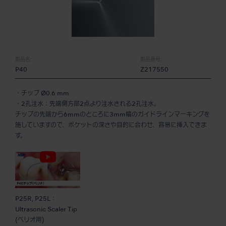
製品名:
製品番号:
P40
Z217550
・チップ Ø0.6 mm
・2孔注水：先端側方部2点より注水される2孔注水。
チップの先端から6mmのところに3mm幅のガイドラインマーキングを
施していますので、ポケットの深さや目的に合わせ、容易に挿入できま
す。
P25R, P25L：
Ultrasonic Scaler Tip
(ペリオ用)