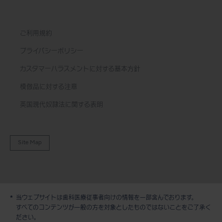
ご利用規約
プライバシーポリシー
カスタマーハラスメントに対する基本方針
模倣品に対する注意
英国現代奴隷法に関する表明
Site Map
当ウェブサイトは歯科医療従事者向けの情報を一部含んでおります。
デモ / 見積依頼
すべてのコンテンツが一般の方を対象としたものではないことをご了承く
ださい。