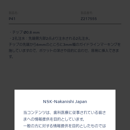
製品名:
製品番号:
P41
Z217555
・チップ Ø0.8 mm
・2孔注水：先端側方部2点より注水される2孔注水。
チップの先端から6mmのところに3mm幅のガイドラインマーキングを
施していますので、ポケットの深さや目的に合わせ、容易に挿入できま
す。
NSK-Nakanishi Japan
当コンテンツは、歯科医療に従事されている皆さ
まへの情報提供を目的としています。
一般の方に対する情報提供を目的としたものでは