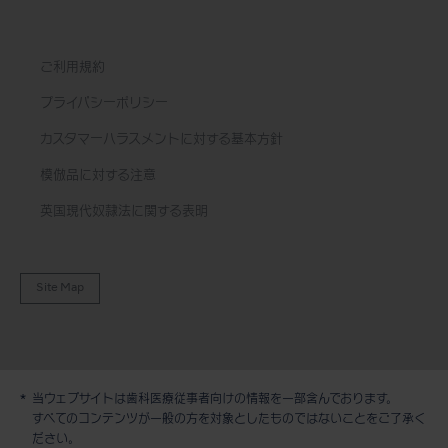
ご利用規約
プライバシーポリシー
カスタマーハラスメントに対する基本方針
模倣品に対する注意
英国現代奴隷法に関する表明
Site Map
当ウェブサイトは歯科医療従事者向けの情報を一部含んでおります。
デモ / 見積依頼
すべてのコンテンツが一般の方を対象としたものではないことをご了承く
ださい。