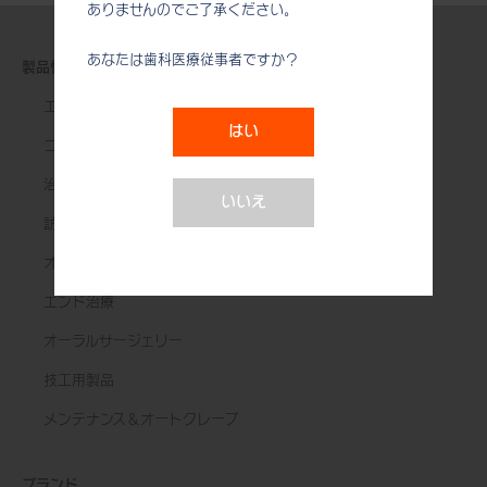
ありませんのでご了承ください。
あなたは歯科医療従事者ですか？
製品情報
エアータービン
はい
コントラアングル
治療用モーター
いいえ
訪問診療用機器
オーラルハイジーン
エンド治療
オーラルサージェリー
技工用製品
メンテナンス＆オートクレーブ
ブランド