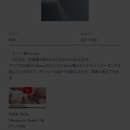
製品名:
製品番号:
P40
Z217550
・チップ Ø0.6 mm
・2孔注水：先端側方部2点より注水される2孔注水。
チップの先端から6mmのところに3mm幅のガイドラインマーキングを
施していますので、ポケットの深さや目的に合わせ、容易に挿入できま
す。
P25R, P25L：
Ultrasonic Scaler Tip
(ペリオ用)