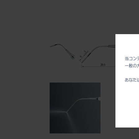
当コン
一般の
あなた