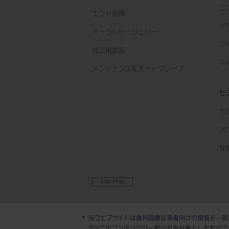
ニ
エンド治療
イ
オーラルサージェリー
フ
技工用製品
キ
メンテナンス＆オートクレーブ
セ
セ
オ
N
Site Map
当ウェブサイトは歯科医療従事者向けの情報を一部
すべてのコンテンツが一般の方を対象としたもので