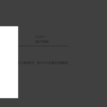
製品番号:
Z217555
。
ーキングを施していますので、ポケットの深さや目的に