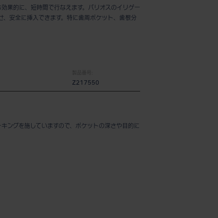
も効果的に、短時間で行なえます。バリオスのイリゲー
わせ、安全に挿入できます。特に歯周ポケット、歯根分
製品番号:
Z217550
ーキングを施していますので、ポケットの深さや目的に