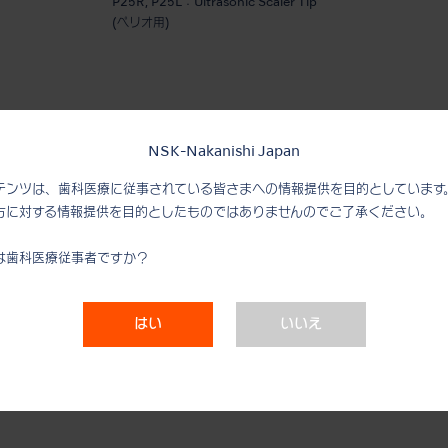
P25R, P25L：Ultrasonic Scaler Tip
(ペリオ用)
NSK-Nakanishi Japan
製品名:
P41
テンツは、歯科医療に従事されている皆さまへの情報提供を目的としています
方に対する情報提供を目的としたものではありませんのでご了承ください。
・チップ Ø0.8 mm
・2孔注水：先端側方部2点より注水される2孔注水。
は歯科医療従事者ですか？
チップの先端から6mmのところに3mm幅のガイドラインマ
合わせ、容易に挿入できます。
はい
いいえ