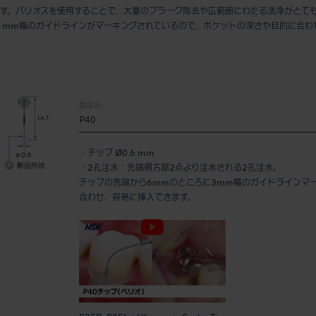
す。バリオスを使用することで、大量のプラーク除去や広範囲にわたる洗浄がとて
 3 mm幅のガイドラインがマーキングされているので、ポケットの深さや目的に合
製品名:
P40
・チップ Ø0.6 mm
・2孔注水：先端側方部2点より注水される2孔注水。
チップの先端から6mmのところに3mm幅のガイドラインマ
合わせ、容易に挿入できます。