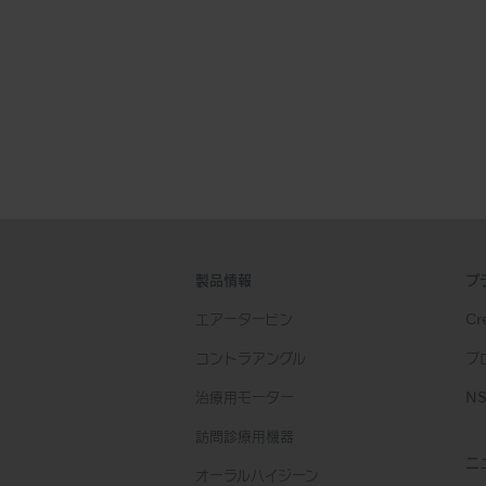
製品情報
ブ
エアータービン
Cre
コントラアングル
プ
治療用モーター
NS
訪問診療用機器
ニ
オーラルハイジーン