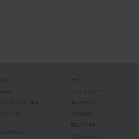
ランド
サポート
ate it
メンテナンスガイド
ロのための究極の道具
製品カタログ
K STUDIO
取扱説明書
販売終了情報
ュース&イベント
クリニカルレポート