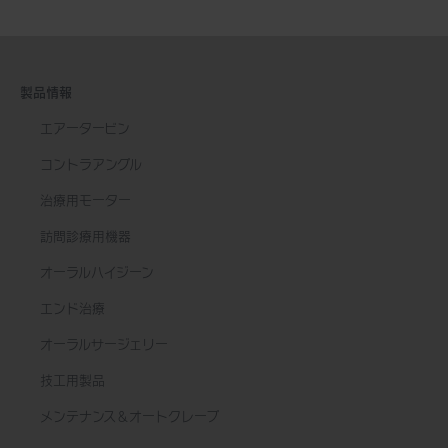
製品情報
エアータービン
コントラアングル
治療用モーター
訪問診療用機器
オーラルハイジーン
エンド治療
オーラルサージェリー
技工用製品
メンテナンス＆オートクレーブ