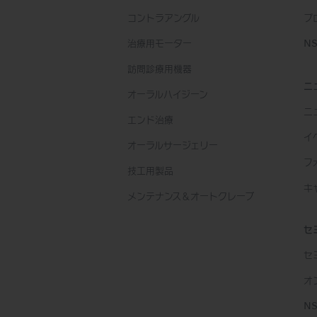
コントラアングル
プ
治療用モーター
NS
訪問診療用機器
ニ
オーラルハイジーン
ニ
エンド治療
イ
オーラルサージェリー
フ
技工用製品
キ
メンテナンス＆オートクレーブ
セ
セ
オ
N