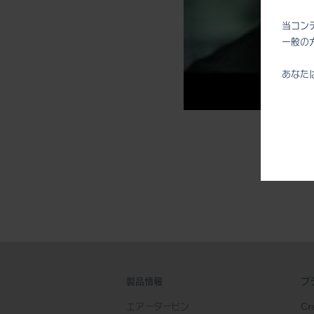
当コン
一般の
あなた
製品情報
ブ
エアータービン
Cre