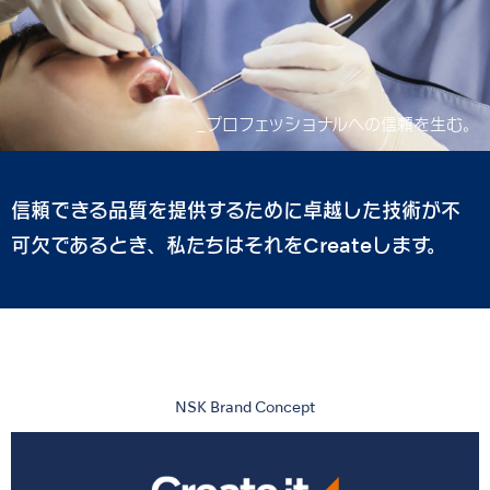
_プロフェッショナルへの信頼を生む。
_プロフェッショナルへの信頼を生む。
_より良い治療を生み出す。
_より良い治療を生み出す。
_工場の未来をつくる。
_工場の未来をつくる。
信頼できる品質を提供するために卓越した技術が不
可欠であるとき、私たちはそれをCreateします。
NSK Brand Concept