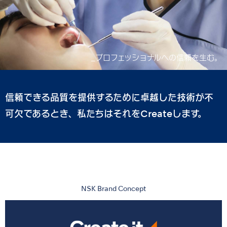
_プロフェッショナルへの信頼を生む。
_プロフェッショナルへの信頼を生む。
_より良い治療を生み出す。
_より良い治療を生み出す。
_工場の未来をつくる。
_工場の未来をつくる。
信頼できる品質を提供するために卓越した技術が不
可欠であるとき、私たちはそれをCreateします。
NSK Brand Concept