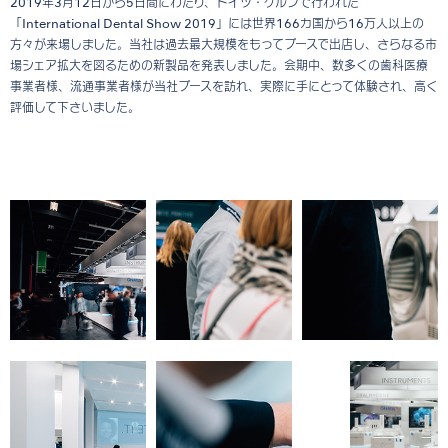
2019年3月12日から5日間にわたり、ドイツ・ケルンで行われた
「International Dental Show 2019」には世界166カ国から16万人以上の
方々が来場しました。当社は過去最大規模をもってブースで出店し、さらなる市
場シェア拡大を図るための新製品を発表しました。会期中、数多くの歯科医療
事業者様、流通事業者様が当社ブースを訪れ、実際に手にとって体験され、高く
評価して下さいました。