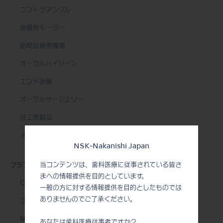
コントラアングル
治療用モーター
訪問診療用機器
オーラルハイジーン
エンド治療
オーラルサージェリー
技工用製品
メンテナンス＆オートクレーブ
NSK-Nakanishi Japan
当コンテンツは、歯科医療に従事されている皆さ
ブランド
まへの情報提供を目的としています。
Create it
一般の方に対する情報提供を目的としたものでは
ありませんのでご了承ください。
プロのための究極の道具
NSK STUDIO
あなたは歯科医療従事者ですか？