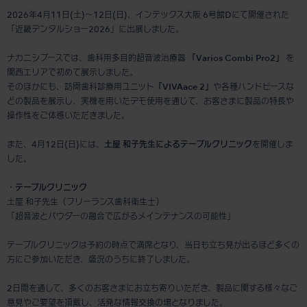
2026年4月11日(土)～12日(日)、インテックス大阪 6号館Dにて開催された
「近畿デンタルショー2026」に出展しました。
ナカニシブースでは、歯科用多目的超音波治療器
「Varios Combi Pro2」
を
関西エリアで初めて展示しました。
そのほかにも、訪問歯科診療用ユニット
「VIVAace 2」
や各種ハンドピースな
どの製品を展示し、実機を用いたデモ使用を通じて、お客さまに製品の特長や
操作性をご体感いただきました。
また、4月12日(日)には、
土屋 和子先生によるテーブルクリニック
を開催しま
した。
・テーブルクリニック
土屋 和子先生（フリーランス歯科衛生士）
「超音波とパウダーの融合で広がるメインテナンスの可能性」
テーブルクリニックは予約の時点で満席となり、当日も立ち見が出るほど多くの
方にご参加いただき、盛況のうちに終了しました。
2日間を通して、多くのお客さまにお立ち寄りいただき、製品に関する様々なご
意見やご要望を頂戴し、活発な情報交換の場となりました。