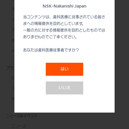
NSK-Nakanishi Japan
オーラルハイジーン
当コンテンツは、歯科医療に従事されている皆さ
エンド治療
まへの情報提供を目的としています。
オーラルサージェリー
一般の方に対する情報提供を目的としたものでは
ありませんのでご了承ください。
技工用製品
あなたは歯科医療従事者ですか？
メンテナンス＆オートクレーブ
ブランド
はい
Create it
いいえ
プロのための究極の道具
NSK STUDIO
ニュース&イベント
ニュース