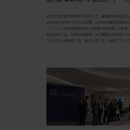
日本全国の販売店様をお招きして、創業88周年記念
2018年10月31日から2日間、日本中の販売店様
イベントには40都道府県から総勢150名様にご参加
記念式典では、社長の中西英一より創業100周年に
いたゲストの皆様には、進化し続ける「NSKブラン