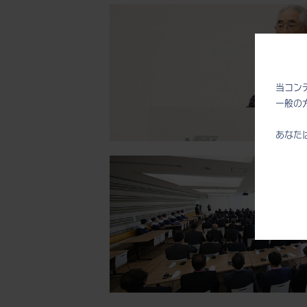
当コン
一般の
あなた