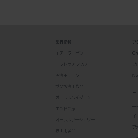
製品情報
ブ
エアータービン
Cre
コントラアングル
プ
治療用モーター
NS
訪問診療用機器
ニ
オーラルハイジーン
ニ
エンド治療
イ
オーラルサージェリー
フ
技工用製品