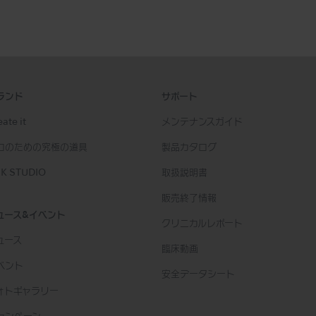
ランド
サポート
ate it
メンテナンスガイド
ロのための究極の道具
製品カタログ
K STUDIO
取扱説明書
販売終了情報
ュース&イベント
クリニカルレポート
ュース
臨床動画
ベント
安全データシート
ォトギャラリー