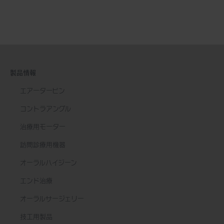
製品情報
エアータービン
コントラアングル
治療用モーター
訪問診療用機器
オーラルハイジーン
エンド治療
オーラルサージェリー
技工用製品