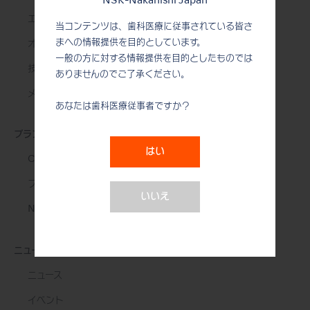
NSK-Nakanishi Japan
エンド治療
当コンテンツは、歯科医療に従事されている皆さ
まへの情報提供を目的としています。
オーラルサージェリー
一般の方に対する情報提供を目的としたものでは
技工用製品
ありませんのでご了承ください。
メンテナンス＆オートクレーブ
あなたは歯科医療従事者ですか？
ブランド
はい
Create it
プロのための究極の道具
いいえ
NSK STUDIO
ニュース&イベント
ニュース
イベント