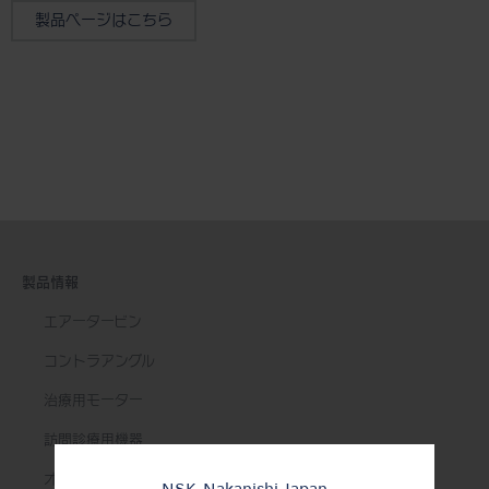
製品ページはこちら
製品情報
エアータービン
コントラアングル
治療用モーター
訪問診療用機器
オーラルハイジーン