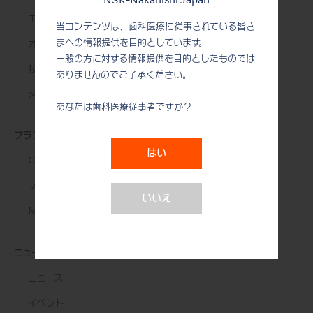
NSK-Nakanishi Japan
エンド治療
当コンテンツは、歯科医療に従事されている皆さ
まへの情報提供を目的としています。
オーラルサージェリー
一般の方に対する情報提供を目的としたものでは
技工用製品
ありませんのでご了承ください。
メンテナンス＆オートクレーブ
あなたは歯科医療従事者ですか？
ブランド
はい
Create it
プロのための究極の道具
いいえ
NSK STUDIO
ニュース&イベント
ニュース
イベント