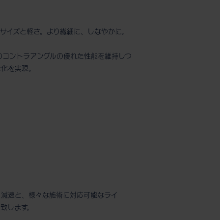
サイズと軽さ。より繊細に、しなやかに。
ニシのコントラアングルの優れた性能を維持しつ
量化を実現。
ト
等速・減速と、様々な施術に対応可能なライ
致します。