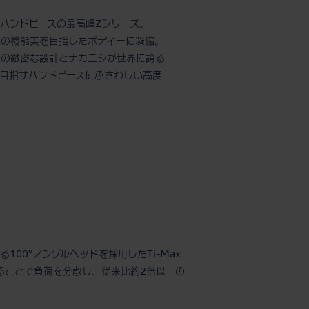
ハンドピースの最高峰Zシリーズ。
極の機能美を目指したボディーに凝縮。
での緻密な設計とナカニシが世界に誇る
目指すハンドピースにふさわしい高度
100°アングルヘッドを採用したTi-Max
することで負荷を分散し、従来比約2倍以上の