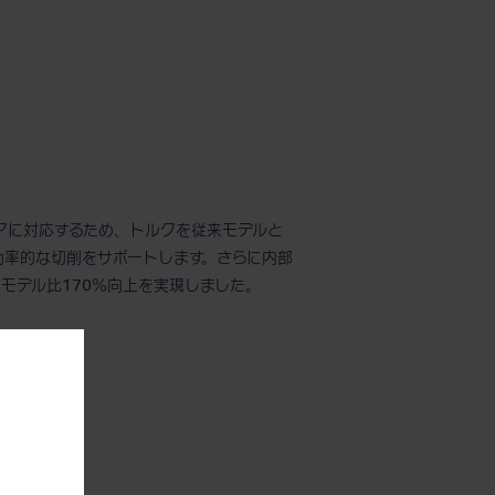
コニアに対応するため、トルクを従来モデルと
効率的な切削をサポートします。さらに内部
モデル比170％向上を実現しました。
。