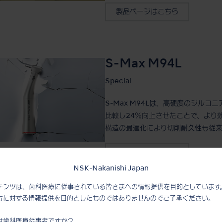
製品ページはこちら
S-Max M94L
Special
S-Max M94Lは、高硬度のジル
比較し24％向上させたことで、より
構造の最適化により切削耐久性も従来
製品ページはこちら
NSK-Nakanishi Japan
テンツは、歯科医療に従事されている皆さまへの情報提供を目的としています
方に対する情報提供を目的としたものではありませんのでご了承ください。
FX Series
は歯科医療従事者ですか？
Basic