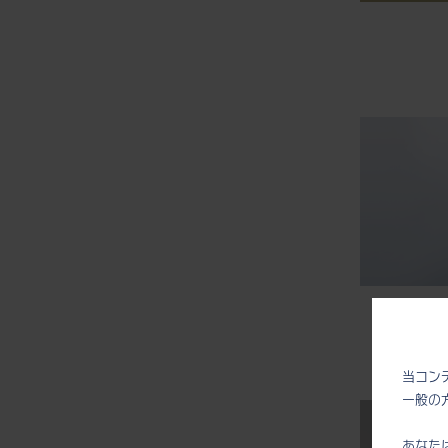
当コン
一般の
あなた