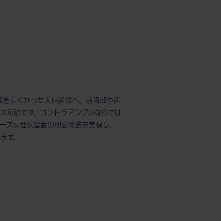
は届きにくかった大臼歯部へ、前歯部や歯
ス可能です。コントラアングルならでは
ーズな埋伏智歯の切断除去を実現し、
ます。