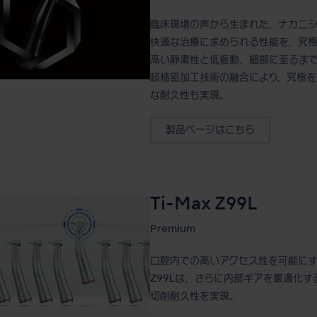
臨床現場の声から生まれた、ナカニシ
快適な治療に求められる性能を、究
高い静粛性と低振動、細部に至るま
超精密加工技術の融合により、究極を
な耐久性も実現。
製品ページはこちら
Ti-Max Z99L
Premium
口腔内での高いアクセス性を可能にする
Z99Lは、さらに内部ギアを最適化
切削耐久性を実現。