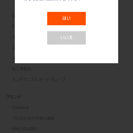
コントラアングル
治療用モーター
はい
訪問診療用機器
オーラルハイジーン
いいえ
エンド治療
オーラルサージェリー
技工用製品
メンテナンス＆オートクレーブ
ブランド
Create it
プロのための究極の道具
NSK STUDIO