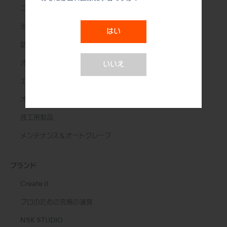
コントラアングル
治療用モーター
はい
訪問診療用機器
オーラルハイジーン
いいえ
エンド治療
オーラルサージェリー
技工用製品
メンテナンス＆オートクレーブ
ブランド
Create it
プロのための究極の道具
NSK STUDIO