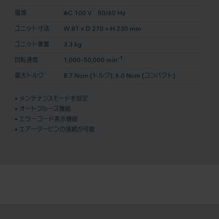
電源
AC 100 V 50/60 Hz
ユニット寸法
W 81 × D 270 × H 230 mm
ユニット重量
3.3 kg
-1
回転速度
1,000-50,000 min
最大トルク
8.7 Ncm (トルク), 6.0 Ncm (コンパクト)
• メンテナンスモードを設定
• オートクルーズ機能
• エラーコード表示機能
• エアータービンの接続が可能