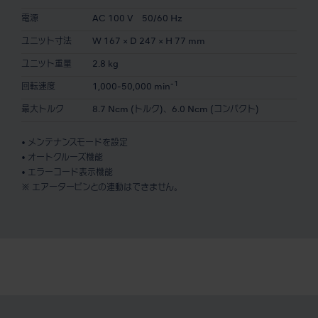
電源
AC 100 V 50/60 Hz
ユニット寸法
W 167 × D 247 × H 77 mm
ユニット重量
2.8 kg
-1
回転速度
1,000-50,000 min
最大トルク
8.7 Ncm (トルク)、6.0 Ncm (コンパクト)
• メンテナンスモードを設定
• オートクルーズ機能
• エラーコード表示機能
※ エアータービンとの連動はできません。