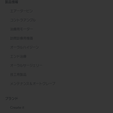
製品情報
エアータービン
コントラアングル
治療用モーター
訪問診療用機器
オーラルハイジーン
エンド治療
オーラルサージェリー
技工用製品
メンテナンス＆オートクレーブ
ブランド
Create it