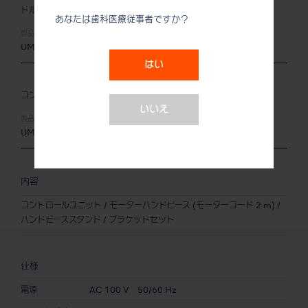
トルクセット
あなたは歯科医療従事者ですか？
製品名:
製品番号:
UMXL-KT
Y141452
はい
コンパクトセット
いいえ
製品名:
製品番号:
UMXL-KC
Y141453
内容
コントロールユニット / モーターハンドピース (モーターコード 2 m) /
ハンドピーススタンド / ブラケットセット
仕様
電源
AC 100 V 50/60 Hz