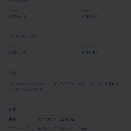
トルクセット
製品名:
製品番号:
UMXL-FT
Y141454
コンパクトセット
製品名:
製品番号:
UMXL-FC
Y141455
内容
コントロールユニット / モーターハンドピース (モーターコード 2 m) /
ハンドピーススタンド
仕様
電源
AC 100 V 50/60 Hz
ユニット寸法
W 230 × D 292 × Ｈ 113 mm