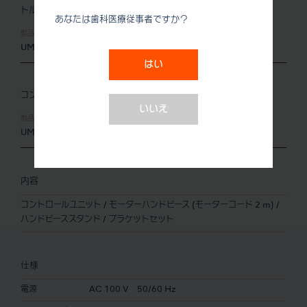
トルクセット
あなたは歯科医療従事者ですか？
製品名:
製品番号:
UMXL-KT
Y141452
はい
コンパクトセット
いいえ
製品名:
製品番号:
UMXL-KC
Y141453
内容
コントロールユニット / モーターハンドピース (モーターコード 2 m) /
ハンドピーススタンド / ブラケットセット
仕様
電源
AC 100 V 50/60 Hz