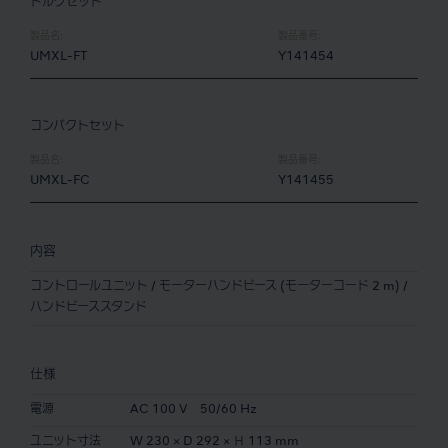
トルクセット
製品名:
製品番号:
UMXL-FT
Y141454
コンパクトセット
製品名:
製品番号:
UMXL-FC
Y141455
内容
コントロールユニット / モーターハンドピース (モーターコード 2 m) /
ハンドピーススタンド
仕様
電源
AC 100 V 50/60 Hz
ユニット寸法
W 230 × D 292 × Ｈ 113 mm