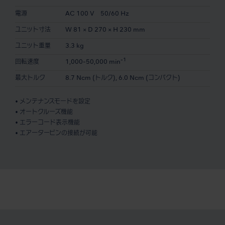
電源
AC 100 V 50/60 Hz
ユニット寸法
W 81 × D 270 × H 230 mm
ユニット重量
3.3 kg
-1
回転速度
1,000-50,000 min
最大トルク
8.7 Ncm (トルク), 6.0 Ncm (コンパクト)
• メンテナンスモードを設定
• オートクルーズ機能
• エラーコード表示機能
• エアータービンの接続が可能