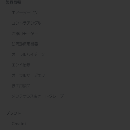
製品情報
エアータービン
コントラアングル
治療用モーター
訪問診療用機器
オーラルハイジーン
エンド治療
オーラルサージェリー
技工用製品
メンテナンス＆オートクレーブ
ブランド
Create it