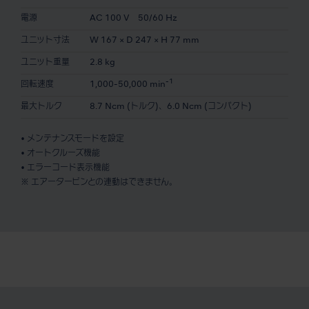
電源
AC 100 V 50/60 Hz
ユニット寸法
W 167 × D 247 × H 77 mm
ユニット重量
2.8 kg
-1
回転速度
1,000-50,000 min
最大トルク
8.7 Ncm (トルク)、6.0 Ncm (コンパクト)
• メンテナンスモードを設定
• オートクルーズ機能
• エラーコード表示機能
※ エアータービンとの連動はできません。