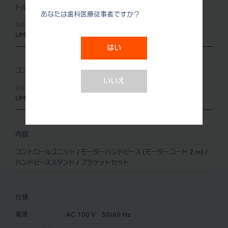
トルクセット
あなたは歯科医療従事者ですか？
製品名:
製品番号:
UMXL-KT
Y141452
はい
コンパクトセット
いいえ
製品名:
製品番号:
UMXL-KC
Y141453
内容
コントロールユニット / モーターハンドピース (モーターコード 2 m) /
ハンドピーススタンド / ブラケットセット
仕様
電源
AC 100 V 50/60 Hz