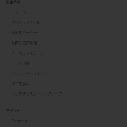
製品情報
エアータービン
コントラアングル
治療用モーター
訪問診療用機器
オーラルハイジーン
エンド治療
オーラルサージェリー
技工用製品
メンテナンス＆オートクレーブ
ブランド
Create it