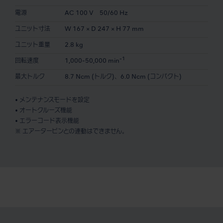
電源
AC 100 V 50/60 Hz
ユニット寸法
W 167 × D 247 × H 77 mm
ユニット重量
2.8 kg
-1
回転速度
1,000-50,000 min
最大トルク
8.7 Ncm (トルク)、6.0 Ncm (コンパクト)
• メンテナンスモードを設定
• オートクルーズ機能
• エラーコード表示機能
※ エアータービンとの連動はできません。