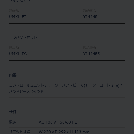
トルクセット
製品名:
製品番号:
UMXL-FT
Y141454
コンパクトセット
製品名:
製品番号:
UMXL-FC
Y141455
内容
コントロールユニット / モーターハンドピース (モーターコード 2 m) /
ハンドピーススタンド
仕様
電源
AC 100 V 50/60 Hz
ユニット寸法
W 230 × D 292 × Ｈ 113 mm