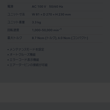
電源
AC 100 V 50/60 Hz
ユニット寸法
W 81 × D 270 × H 230 mm
ユニット重量
3.3 kg
-1
回転速度
1,000-50,000 min
最大トルク
8.7 Ncm (トルク), 6.0 Ncm (コンパクト)
• メンテナンスモードを設定
• オートクルーズ機能
• エラーコード表示機能
• エアータービンの接続が可能