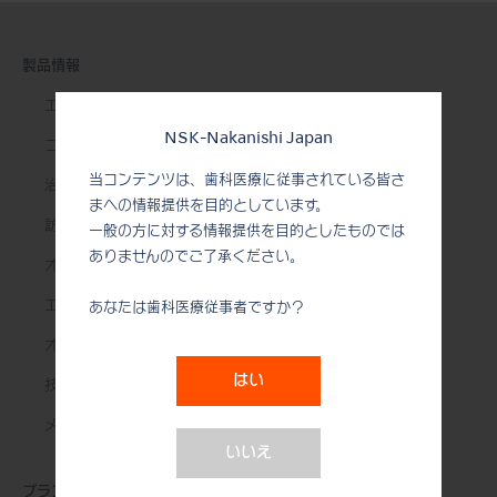
製品情報
エアータービン
NSK-Nakanishi Japan
コントラアングル
当コンテンツは、歯科医療に従事されている皆さ
治療用モーター
まへの情報提供を目的としています。
訪問診療用機器
一般の方に対する情報提供を目的としたものでは
ありませんのでご了承ください。
オーラルハイジーン
エンド治療
あなたは歯科医療従事者ですか？
オーラルサージェリー
はい
技工用製品
メンテナンス＆オートクレーブ
いいえ
ブランド