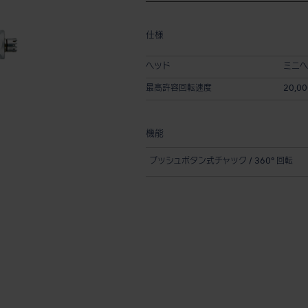
仕様
ヘッド
ミニヘ
最高許容回転速度
20,00
機能
プッシュボタン式チャック / 360° 回転