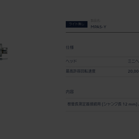
製品名:
ライト無し
MPAS-Y
仕様
ヘッド
ミニヘ
最高許容回転速度
20,00
内容
根管長測定器接続用 (シャンク長 12 mm) 