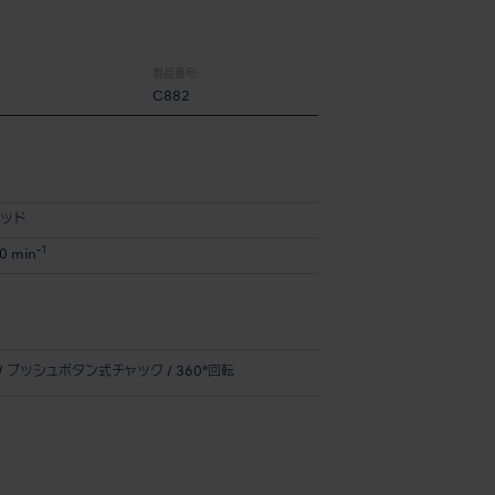
製品番号:
C882
ッド
-1
0 min
/ プッシュボタン式チャック / 360°回転