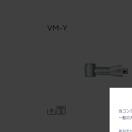
VM-Y
当コン
一般の
あなた