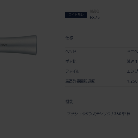
製品名:
ライト無し
FX75
仕様
ヘッド
ミニヘ
ギア比
減速 16
ファイル
エンジ
最高許容回転速度
1,250
機能
プッシュボタン式チャック / 360°回転