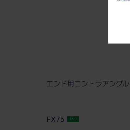
エンド用コントラアングル
FX75
16:1