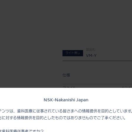
製品名:
ライト無し
VM-Y
仕様
ファイル
ハンド
上下往
NSK-Nakanishi Japan
最高許容回転速度
8,000
テンツは、歯科医療に従事されている皆さまへの情報提供を目的としています
方に対する情報提供を目的としたものではありませんのでご了承ください。
機能
は歯科医療従事者ですか？