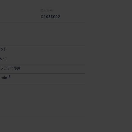
製品番号:
C1055002
ッド
 : 1
ンファイル用
-1
 min