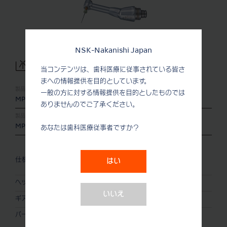
NSK-Nakanishi Japan
当コンテンツは、歯科医療に従事されている皆さ
まへの情報提供を目的としています。
製品名:
製品番号:
一般の方に対する情報提供を目的としたものでは
MP-F20R
Y110044
ありませんのでご了承ください。
製品名:
製品番号:
MP-F16R
Y110096
あなたは歯科医療従事者ですか？
仕様
はい
ヘッド
ミニヘッド
いいえ
ギア比
減速 20 : 1 / 16 : 1
バー
360°回転 / Ni-Tiファイル用
(Ø2.35)