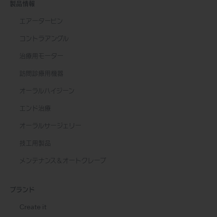
製品情報
エアータービン
コントラアングル
治療用モーター
訪問診療用機器
オーラルハイジーン
エンド治療
オーラルサージェリー
技工用製品
メンテナンス＆オートクレーブ
ブランド
Create it