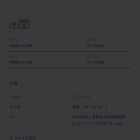
製品名:
製品番号:
MPAS-F20R
Y110046
製品名:
製品番号:
MPAS-F16R
Y110098
仕様
ヘッド
ミニヘッド
ギア比
減速 20 : 1 / 16 : 1
バー
360°回転 / 根管長測定器接続用
(ショートシャンク用 12 mm)
※ ファイル別売