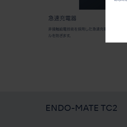
急速充電器
非接触給電技術を採用した急速充電器は、電極
ルを防ぎます。
ENDO-MATE TC2