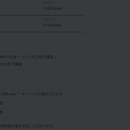
製品番号:
Y1001444
製品番号:
Y1001445
P-F16R ヘッド / TC2用 充電器
TC2用 充電器
-1
,000 min
※シャンクの組合せによる
時間
時間
使用時間が変化することがあります。