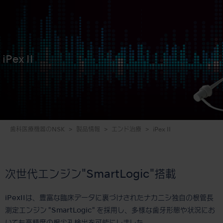
iPex II
歯科医療機器のNSK
製品情報
エンド治療
iPex II
次世代エンジン"SmartLogic"搭載
iPexIIは、豊富な臨床データに裏づけされたナカニシ独自の根管長
測定エンジン "SmartLogic" を採用し、多様な歯牙形態や状況にお