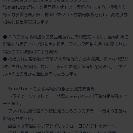
いても高精度の根尖孔検出を可能にしました。
"SmartLogic"は「交互発振方式」と「面解析」により、根管内の
様々な影響を最大限に排除したクリアな信号解析を行い、高精度な
根尖孔検出を実現します。
● ２つの異なる周波数の交互発振方式を測定に採用し、信号解析に
影響を与えるノイズの発生を抑え、フィルタ回路を通す必要の無い
精度の高い波形の抽出を実現。
● 検出された周波数を面解析する独自の方式を採用。様々な状況が
想定される根管内に対して、安定した測定値解析を実現し、ファイ
ル挿入との確かな連動感をもたらします。
・ SmartLogicによる高精度な根管長測定を実現。
・ ドライでもウェットでも、状況に左右されない正確な根尖孔をオ
ート検出。
・ ファイル先端位置を的確に知らせる３つのアラート音より正確な
施術をサポート。
・ 設置場所を選ばないスタイリッシュ・コンパクトボディー。