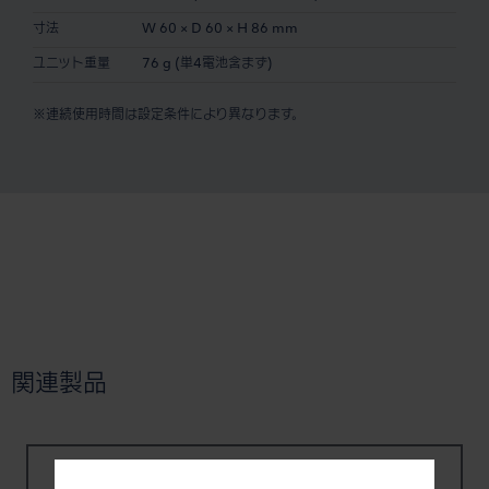
寸法
W 60 × D 60 × H 86 mm
ユニット重量
76 g (単4電池含まず)
※連続使用時間は設定条件により異なります。
関連製品