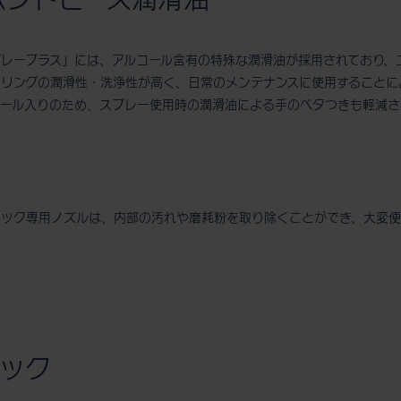
us ハンドピース潤滑油
プレープラス」には、アルコール含有の特殊な潤滑油が採用されており、
アリングの潤滑性・洗浄性が高く、日常のメンテナンスに使用することに
コール入りのため、スプレー使用時の潤滑油による手のベタつきも軽減さ
ャック専用ノズルは、内部の汚れや磨耗粉を取り除くことができ、大変便
ック