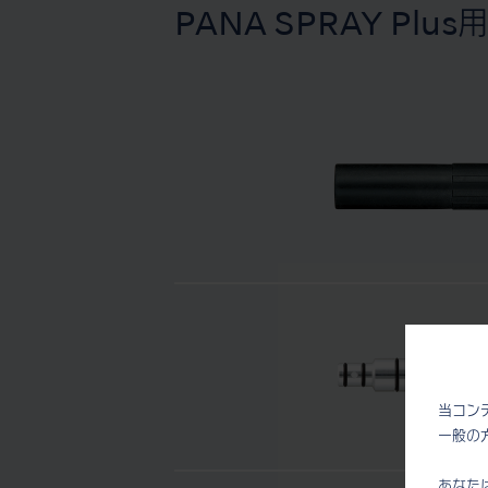
PANA SPRAY Plu
当コン
一般の
あなた