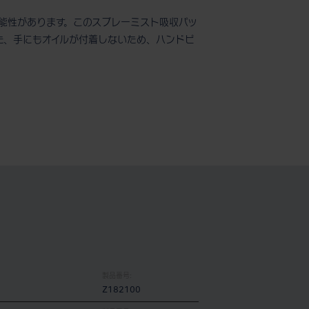
能性があります。このスプレーミスト吸収パッ
た、手にもオイルが付着しないため、ハンドピ
製品番号:
Z182100