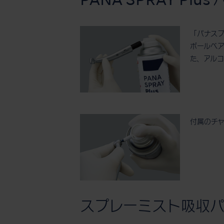
PANA SPRAY Pl
「パナス
ボールベ
た、アル
付属のチ
スプレーミスト吸収パ