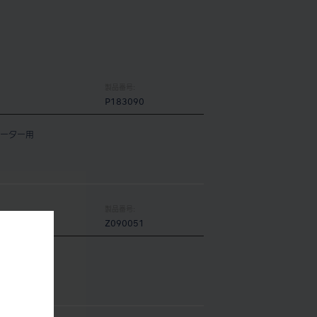
製品番号:
P183090
モーター用
製品番号:
Z090051
。