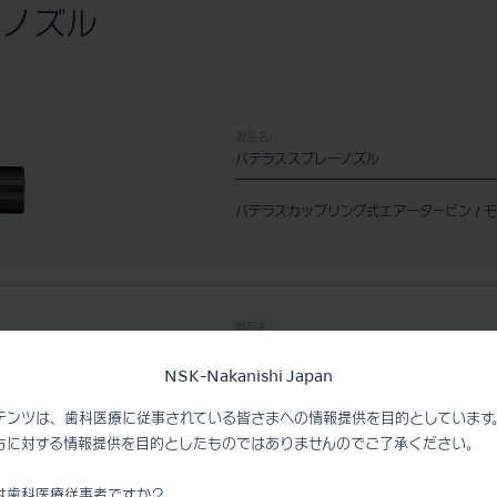
s用ノズル
製品名:
パテラススプレーノズル
パテラスカップリング式エアータービン / 
製品名:
スプレーノズル (KV)
NSK-Nakanishi Japan
KaVo® Multiflex® 用
テンツは、歯科医療に従事されている皆さまへの情報提供を目的としています
方に対する情報提供を目的としたものではありませんのでご了承ください。
は歯科医療従事者ですか？