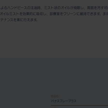
によるハンドピースの注油時、ミスト状のオイルが飛散し、周囲を汚す可
、オイルミストを効果的に吸収し、診療室をクリーンに維持できます。ま
ンテナンスを楽に行えます。
製品名:
パナスプレープラス