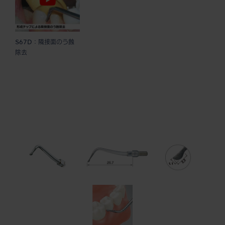
S67D：隣接面のう蝕
除去