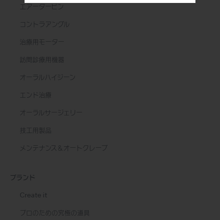
エアータービン
コントラアングル
治療用モーター
訪問診療用機器
オーラルハイジーン
エンド治療
オーラルサージェリー
技工用製品
メンテナンス＆オートクレーブ
ブランド
Create it
プロのための究極の道具