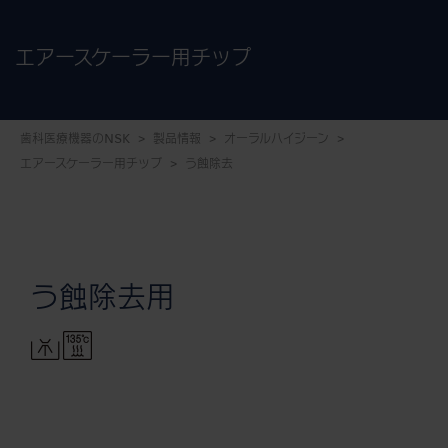
エアースケーラー用チップ
歯科医療機器のNSK
製品情報
オーラルハイジーン
エアースケーラー用チップ
う蝕除去
う蝕除去用