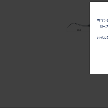
当コン
一般の
あなた