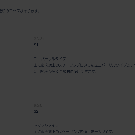
種類のチップがあります。
製品名:
S1
ユニバーサルタイプ
主に歯肉縁上のスケーリングに適したユニバーサルタイプのチ
活用範囲が広く全顎的に使用できます。
製品名:
S2
シックルタイプ
主に歯肉縁上のスケーリングに適したチップです。