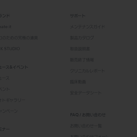
ランド
サポート
ate it
メンテナンスガイド
ロのための究極の道具
製品カタログ
K STUDIO
取扱説明書
販売終了情報
ュース&イベント
クリニカルレポート
ュース
臨床動画
ベント
安全データシート
ォトギャラリー
ャンペーン
FAQ / お問い合わせ
お問い合わせ一覧
ミナー