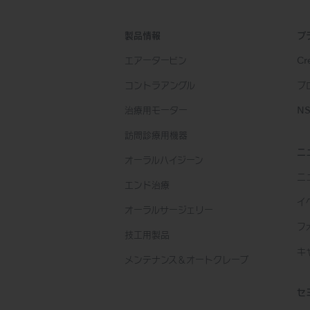
製品情報
ブ
エアータービン
Cre
コントラアングル
プ
治療用モーター
NS
訪問診療用機器
ニ
オーラルハイジーン
ニ
エンド治療
イ
オーラルサージェリー
フ
技工用製品
キ
メンテナンス＆オートクレーブ
セ