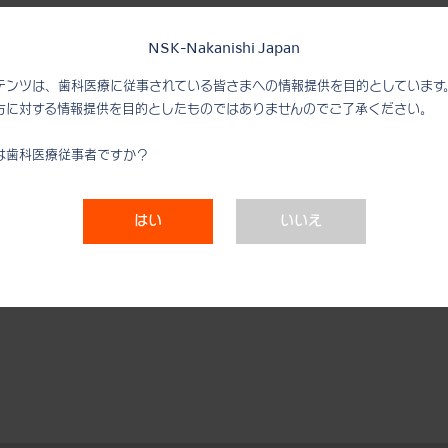
NSK-Nakanishi Japan
テンツは、歯科医療に従事されている皆さまへの情報提供を目的としています
製品名:
方に対する情報提供を目的としたものではありませんのでご了承ください。
S3
は歯科医療従事者ですか？
ペリオタイプ
主に歯肉縁上のスケーリングに適したチップです。
チップ先端が細く、歯間部や歯肉辺縁への操作も行いやすい形
はい
いいえ