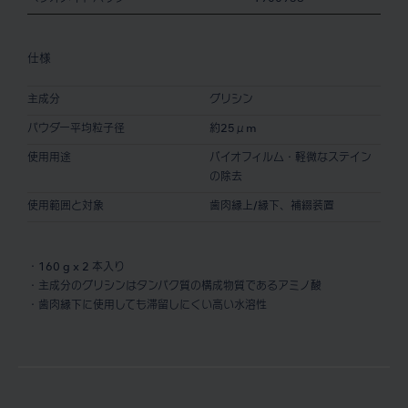
仕様
主成分
グリシン
パウダー平均粒子径
約25μm
使用用途
バイオフィルム・軽微なステイン
の除去
使用範囲と対象
歯肉縁上/縁下、補綴装置
・160 g x 2 本入り
・主成分のグリシンはタンパク質の構成物質であるアミノ酸
・歯肉縁下に使用しても滞留しにくい高い水溶性