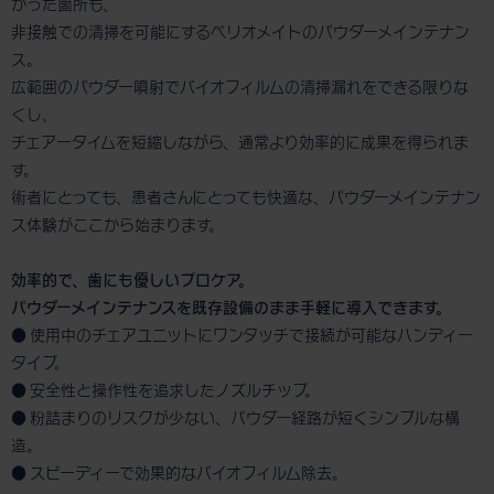
かった箇所も、
非接触での清掃を可能にするペリオメイトのパウダーメインテナン
ス。
広範囲のパウダー噴射でバイオフィルムの清掃漏れをできる限りな
くし、
チェアータイムを短縮しながら、通常より効率的に成果を得られま
す。
術者にとっても、患者さんにとっても快適な、パウダーメインテナン
ス体験がここから始まります。
効率的で、歯にも優しいプロケア。
パウダーメインテナンスを既存設備のまま手軽に導入できます。
● 使用中のチェアユニットにワンタッチで接続が可能なハンディー
タイプ。
● 安全性と操作性を追求したノズルチップ。
● 粉詰まりのリスクが少ない、パウダー経路が短くシンプルな構
造。
● スピーディーで効果的なバイオフィルム除去。