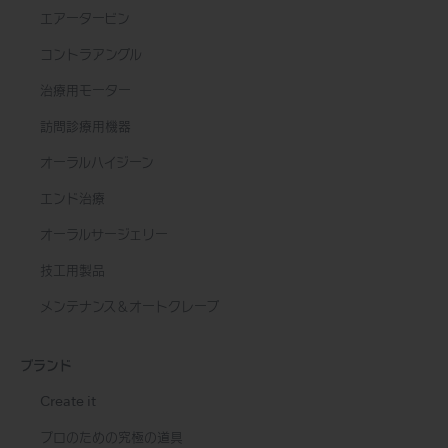
エアータービン
コントラアングル
治療用モーター
訪問診療用機器
オーラルハイジーン
エンド治療
オーラルサージェリー
技工用製品
メンテナンス＆オートクレーブ
ブランド
Create it
プロのための究極の道具