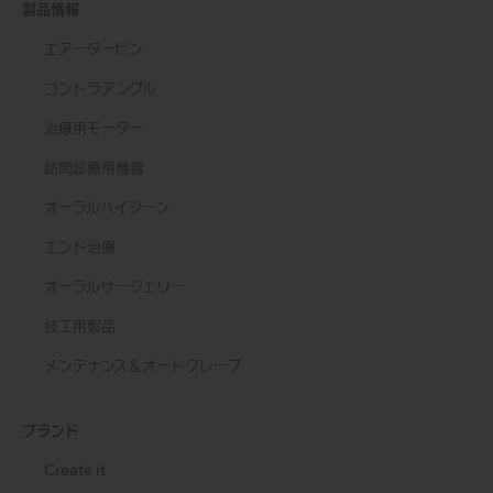
製品情報
エアータービン
コントラアングル
治療用モーター
訪問診療用機器
オーラルハイジーン
エンド治療
オーラルサージェリー
技工用製品
メンテナンス＆オートクレーブ
ブランド
Create it