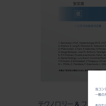
当コン
一般の
テクノロジー & ファン
あなた