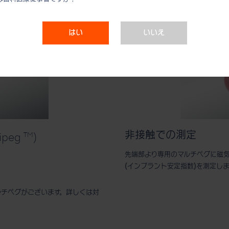
はい
いいえ
非接触での測定
TM
peg
)
先端部より専用のマルチペグに磁気
(インプラント安定指数)を測定しま
ルチペグがございます。詳しくは対