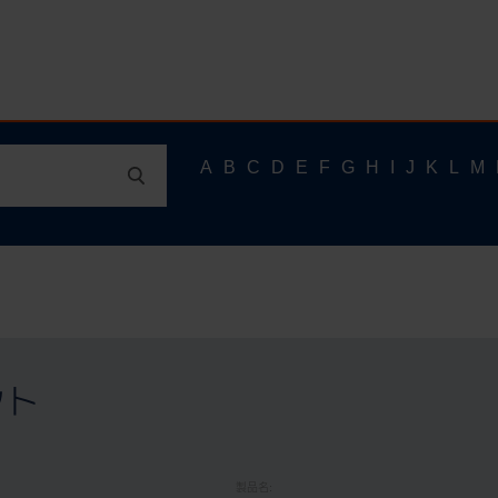
ット
製品名: