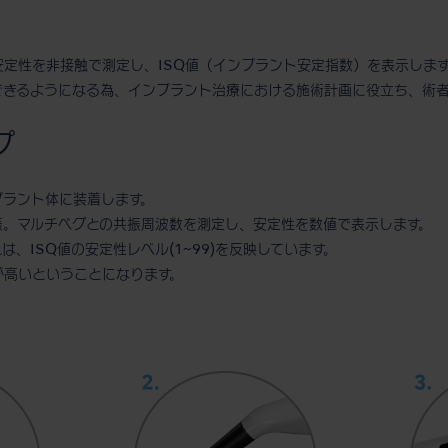
トの安定性を非接触で測定し、ISQ値（インプラント安定指数）を表示しま
できるようになる為、インプラント治療における施術計画に役立ち、術者
プ
プラント体に装着します。
スを発振。マルチペグとの共振周波数を測定し、安定性を数値で表示します。
れは、ISQ値の安定性レベル(1~99)を反映しています。
が高いということになります。