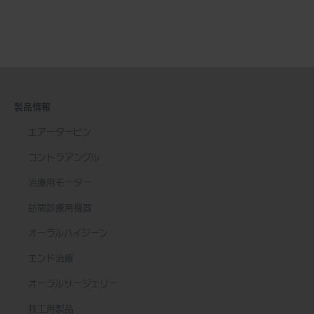
製品情報
エアータービン
コントラアングル
治療用モーター
訪問診療用機器
オーラルハイジーン
エンド治療
オーラルサージェリー
技工用製品