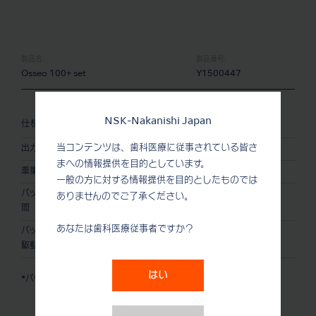
製品名:
製品番号:
Osseo 100+ set
Y1500447
NSK-Nakanishi Japan
仕様 (Osseo 100+)
当コンテンツは、歯科医療に従事されている皆さ
出力
DC 5V 1 VA
まへの情報提供を目的としています。
重量
78 g
一般の方に対する情報提供を目的としたものでは
バッテリー充電時
約3時間*
ありませんのでご了承ください。
間
あなたは歯科医療従事者ですか？
バッテリーの連続
約1時間*
駆動時間
はい
*バッテリーは、使用状況により異なります。