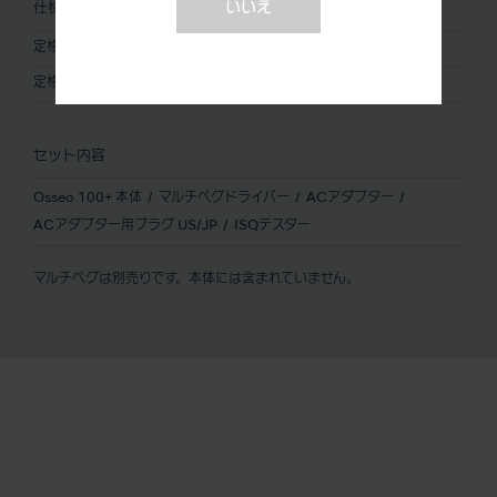
いいえ
仕様 (ACアダプター)
定格入力
AC100-240V 50/60Hz 0.18A
定格出力
DC5.2V 0.8A
セット内容
Osseo 100+ 本体
マルチペグドライバー
ACアダプター
ACアダプター用プラグ US/JP
ISQテスター
マルチペグは別売りです。本体には含まれていません。