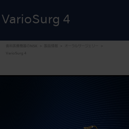
VarioSurg 4
歯科医療機器のNSK
製品情報
オーラルサージェリー
VarioSurg 4