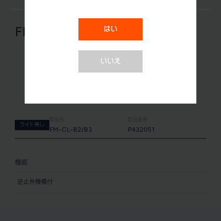
はい
FM-CL-B2/B3
いいえ
製品名:
製品番号:
ライト無し
FM-CL-B2/B3
P432051
機能
逆止弁機構付