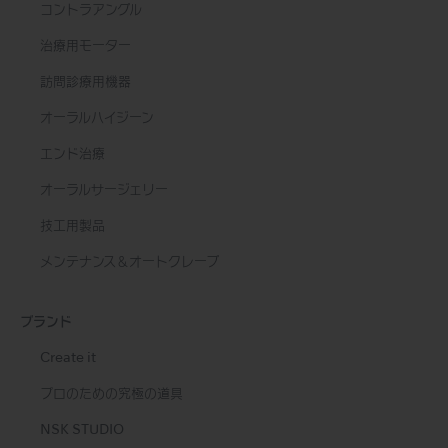
コントラアングル
治療用モーター
訪問診療用機器
オーラルハイジーン
エンド治療
オーラルサージェリー
技工用製品
メンテナンス＆オートクレーブ
ブランド
Create it
プロのための究極の道具
NSK STUDIO