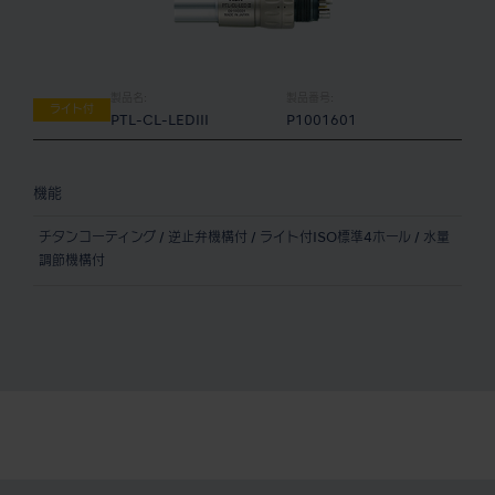
製品名:
製品番号:
ライト付
PTL-CL-LEDIII
P1001601
機能
チタンコーティング / 逆止弁機構付 / ライト付ISO標準4ホール / 水量
調節機構付