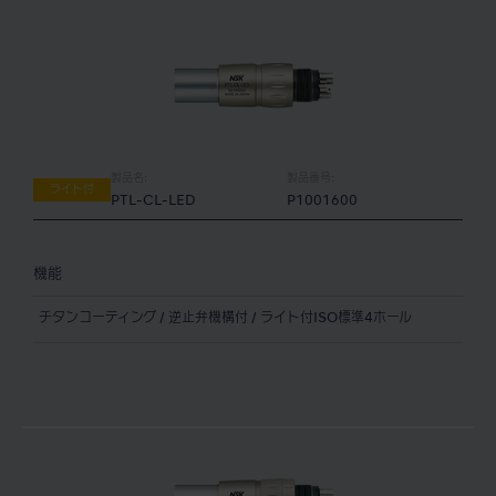
製品名:
製品番号:
ライト付
PTL-CL-LED
P1001600
機能
チタンコーティング / 逆止弁機構付 / ライト付ISO標準4ホール