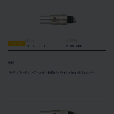
製品名:
製品番号:
ライト付
PTL-CL-LED
P1001600
機能
チタンコーティング / 逆止弁機構付 / ライト付ISO標準4ホール