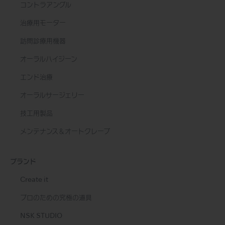
コントラアングル
治療用モーター
訪問診療用機器
オーラルハイジーン
エンド治療
オーラルサージェリー
技工用製品
メンテナンス＆オートクレーブ
ブランド
Create it
プロのための究極の道具
NSK STUDIO