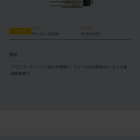
製品名:
製品番号:
ライト付
PTL-CL-LEDIII
P1001601
機能
チタンコーティング / 逆止弁機構付 / ライト付ISO標準4ホール / 水量
調節機構付