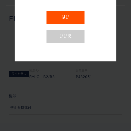
はい
FM-CL-B2/B3
いいえ
製品名:
製品番号:
ライト無し
FM-CL-B2/B3
P432051
機能
逆止弁機構付