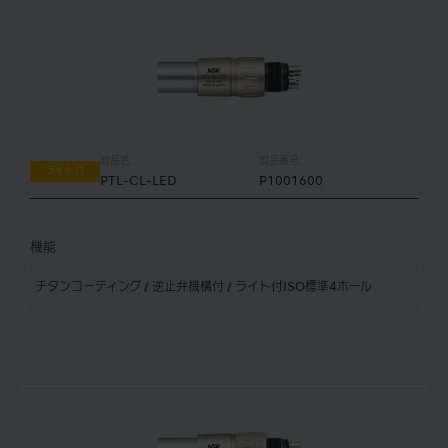
製品名:
製品番号:
ライト付
PTL-CL-LED
P1001600
機能
チタンコーティング / 逆止弁機構付 / ライト付ISO標準4ホール