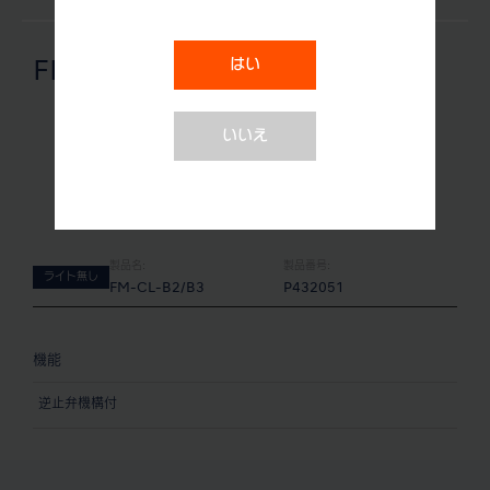
はい
FM-CL-B2/B3
いいえ
製品名:
製品番号:
ライト無し
FM-CL-B2/B3
P432051
機能
逆止弁機構付