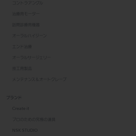
コントラアングル
治療用モーター
訪問診療用機器
オーラルハイジーン
エンド治療
オーラルサージェリー
技工用製品
メンテナンス＆オートクレーブ
ブランド
Create it
プロのための究極の道具
NSK STUDIO