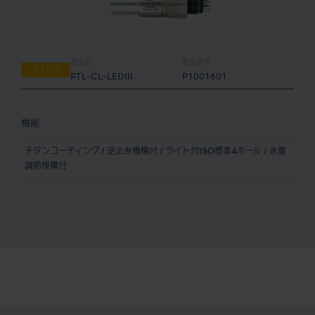
製品名:
製品番号:
ライト付
PTL-CL-LEDIII
P1001601
機能
チタンコーティング / 逆止弁機構付 / ライト付ISO標準4ホール / 水量
調節機構付