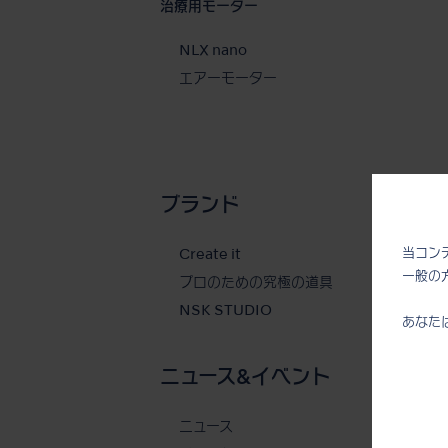
治療用モーター
NLX nano
エアーモーター
ブランド
当コン
Create it
一般の
プロのための究極の道具
NSK STUDIO
あなた
ニュース&イベント
ニュース