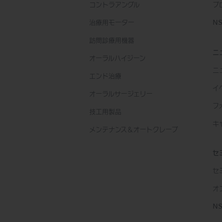
コントラアングル
プ
治療用モーター
NS
訪問診療用機器
ニ
オーラルハイジーン
ニ
エンド治療
イ
オーラルサージェリー
フ
技工用製品
キ
メンテナンス＆オートクレーブ
セ
セ
オ
N