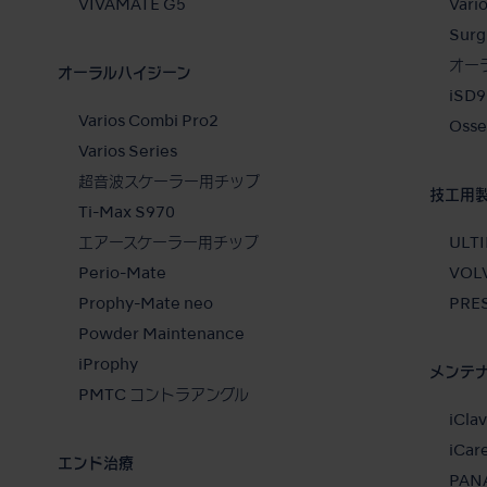
VIVAMATE G5
Var
Surg
オー
オーラルハイジーン
iSD9
Varios Combi Pro2
Osse
Varios Series
超音波スケーラー用チップ
技工用
Ti-Max S970
エアースケーラー用チップ
ULTI
Perio-Mate
VOLV
Prophy-Mate neo
PRES
Powder Maintenance
iProphy
メンテ
PMTC コントラアングル
iCla
iCar
エンド治療
PANA