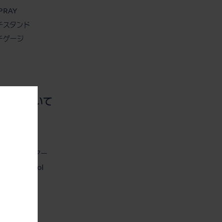
SPRAY
チスタンド
チゲージ
ニシについて
。
ニシについて
テナビリティ
ニシ360°ツアー
ction Control