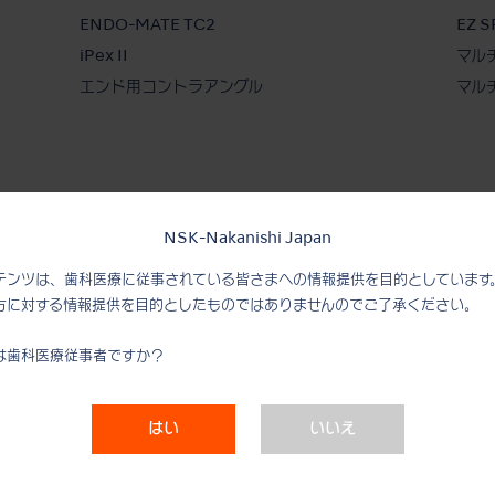
ENDO-MATE TC2
EZ 
iPex II
マル
エンド用コントラアングル
マル
サポート
ナカ
NSK-Nakanishi Japan
テンツは、歯科医療に従事されている皆さまへの情報提供を目的としています
メンテナンスガイド
ナカ
方に対する情報提供を目的としたものではありませんのでご了承ください。
製品カタログ
サス
取扱説明書
ナカ
は歯科医療従事者ですか？
販売終了情報
Infe
クリニカルレポート
はい
いいえ
臨床動画
安全データシート