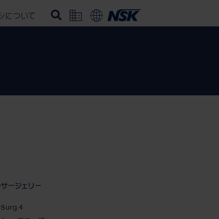
シについて
ルサージェリー
oSurg 4