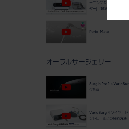
ーニング Dモード(超音
ダー)【最終治療後】
Perio-Mate
オーラルサージェリー
Surgic Pro2 × VarioSu
ク動画
VarioSurg 4 ワイヤ
ントロールとの接続方法