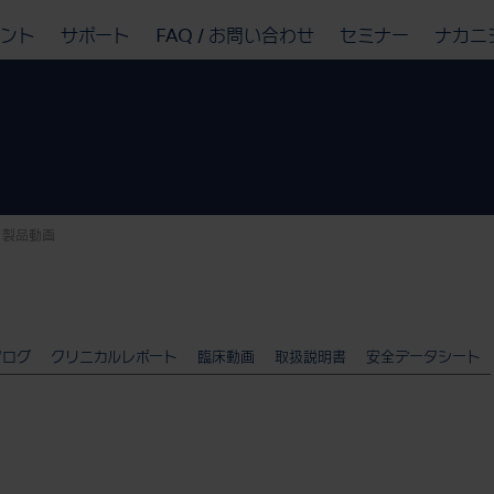
ベント
サポート
FAQ / お問い合わせ
セミナー
ナカニ
製品動画
タログ
クリニカルレポート
臨床動画
取扱説明書
安全データシート