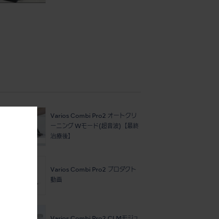
Varios Combi Pro2 オートクリ
ーニング Wモード(超音波)【最終
治療後】
。
Varios Combi Pro2 プロダクト
動画