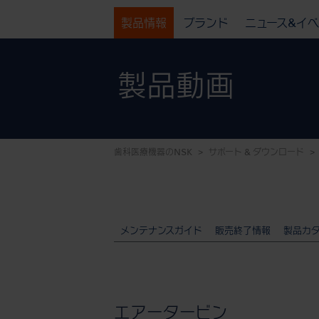
製品情報
ブランド
ニュース&イ
製品動画
歯科医療機器のNSK
サポート & ダウンロード
メンテナンスガイド
販売終了情報
製品カ
エアータービン