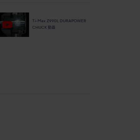
Ti-Max Z990L DURAPOWER
CHUCK 動画