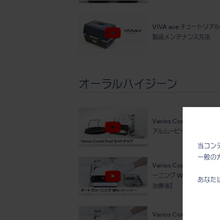
VIVA ace チュートリア
製品メンテナンス方法
オーラルハイジーン
Varios Combi Pro2 
アルムービー (セットアッ
当コン
一般の
Varios Combi Pro2
ーニング Wモード(パウダ
あなた
治療後】
Varios Combi Pro2