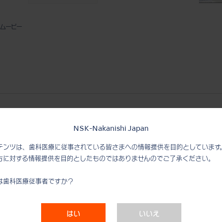
ルムービー
Varios Combi Pro2 オートクリ
チュートリ
ーニング Pモード(パウダー)【最
NSK-Nakanishi Japan
プ編)
終治療後】
テンツは、歯科医療に従事されている皆さまへの情報提供を目的としています
方に対する情報提供を目的としたものではありませんのでご了承ください。
 オートクリ
Varios Combi Pro2 プロモーシ
ー)【毎
は歯科医療従事者ですか？
ョン動画
はい
いいえ
 オートクリ