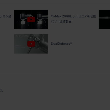
モーション動
Ti-Max Z990L ジルコニア板切削
パワー比較動画
DualDefence®
グル