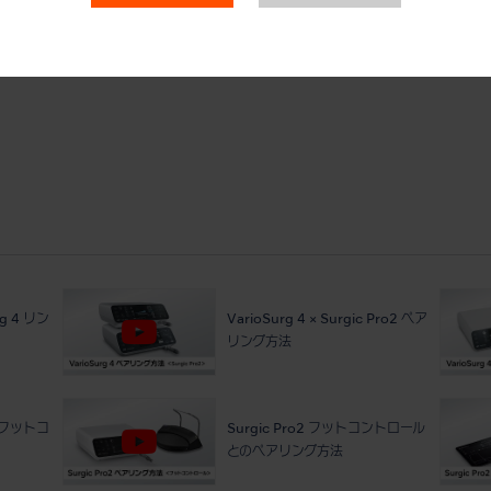
Varios Combi Pro2 水回路のメ
波とパウ
ンテナンス CLMモード
rg 4 リン
VarioSurg 4 × Surgic Pro2 ペア
リング方法
ードフットコ
Surgic Pro2 フットコントロール
とのペアリング方法