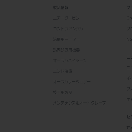
製品情報
ブ
エアータービン
Cre
コントラアングル
プ
治療用モーター
NS
訪問診療用機器
ニ
オーラルハイジーン
ニ
エンド治療
イ
オーラルサージェリー
フ
技工用製品
キ
メンテナンス＆オートクレーブ
セ
セ