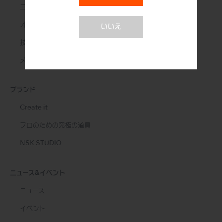
エンド治療
オーラルサージェリー
いいえ
技工用製品
メンテナンス＆オートクレーブ
ブランド
Create it
プロのための究極の道具
NSK STUDIO
ニュース&イベント
ニュース
イベント