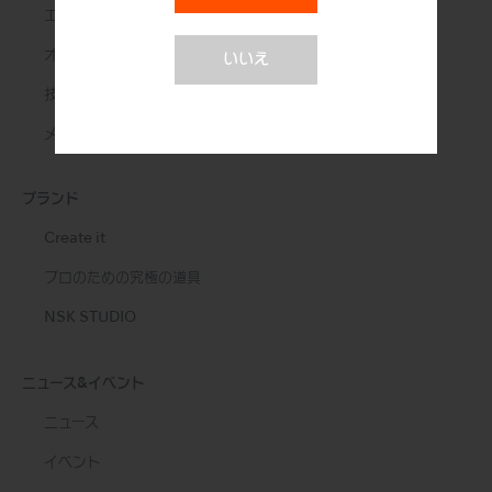
エンド治療
オーラルサージェリー
いいえ
技工用製品
メンテナンス＆オートクレーブ
ブランド
Create it
プロのための究極の道具
NSK STUDIO
ニュース&イベント
ニュース
イベント