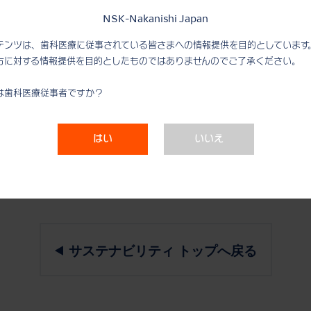
NSK-Nakanishi Japan
テンツは、歯科医療に従事されている皆さまへの情報提供を目的としています
方に対する情報提供を目的としたものではありませんのでご了承ください。
Corp.から19人が参加。FMSCと協力して、126箱、27,216
は歯科医療従事者ですか？
す。
はい
いいえ
 America Corp.から10人が参加。豊かな暮らしを実現
サステナビリティ トップへ戻る