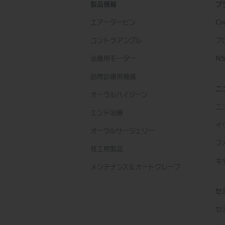
製品情報
ブ
エアータービン
Cre
コントラアングル
プ
治療用モーター
NS
訪問診療用機器
ニ
オーラルハイジーン
ニ
エンド治療
イ
オーラルサージェリー
フ
技工用製品
キ
メンテナンス＆オートクレーブ
セ
セ