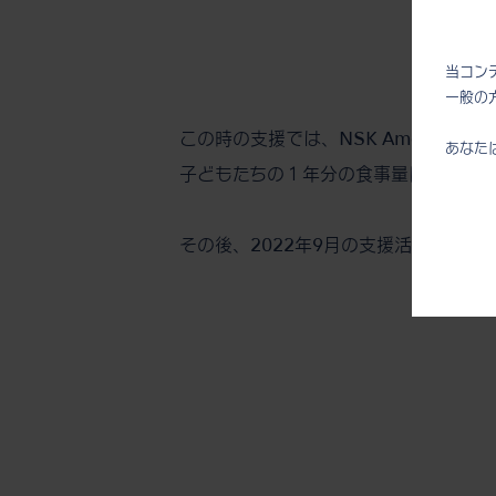
当コン
一般の
この時の支援では、NSK America 
あなた
子どもたちの１年分の食事量に相当しま
その後、2022年9月の支援活動にもNSK