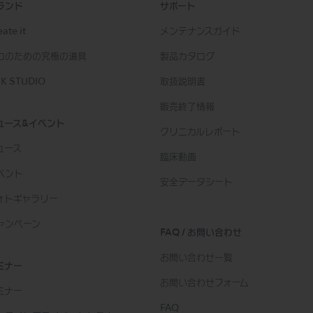
ランド
サポート
ate it
メンテナンスガイド
ロのための究極の道具
製品カタログ
K STUDIO
取扱説明書
販売終了情報
ュース&イベント
クリニカルレポート
ュース
臨床動画
ベント
安全データシート
ォトギャラリー
ャンペーン
FAQ / お問い合わせ
お問い合わせ一覧
ミナー
お問い合わせフォーム
ミナー
FAQ