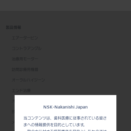
製品情報
エアータービン
コントラアングル
治療用モーター
訪問診療用機器
オーラルハイジーン
エンド治療
オーラルサージェリー
NSK-Nakanishi Japan
技工用製品
当コンテンツは、歯科医療に従事されている皆さ
メンテナンス＆オートクレーブ
まへの情報提供を目的としています。