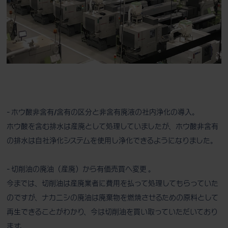
- ホウ酸非含有/含有の区分と非含有廃液の社内浄化の導入。
ホウ酸を含む排水は産廃として処理していましたが、ホウ酸非含有
の排水は自社浄化システムを使用し浄化できるようになりました。
- 切削油の廃油（産廃）から有価売買へ変更 。
今までは、切削油は産廃業者に費用を払って処理してもらっていた
のですが、ナカニシの廃油は廃棄物を燃焼させるための原料として
再生できることがわかり、今は切削油を買い取っていただいており
ます。