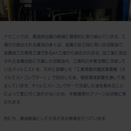
ナカニシでは、廃油排出量の削減に積極的に取り組んでいます。工
場から排出される廃油の多くは、金属の加工時に用いる切削油で、
金属加工の専用工場であるA1工場から排出されます。加工後に排出
される金属切粉に付着した切削油や、工場内の作業空間に浮遊して
いるオイルミストを、天井に設置した「工業用屋内電気集塵機（オ
イルミストコレクター）」で回収した後、精密濾過装置を通して再
生しています。オイルミストコレクターで浮遊した油を集めること
によって壁に付く油が少ないため、作業環境もクリーンな状態に保
たれます。
他にも、廃油削減としてさまざまな施策を行っています。