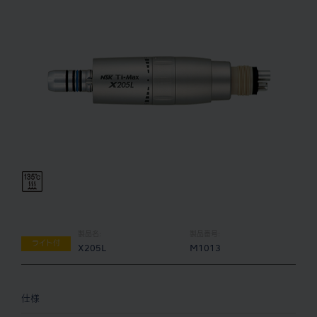
製品名:
製品番号:
ライト付
X205L
M1013
仕様