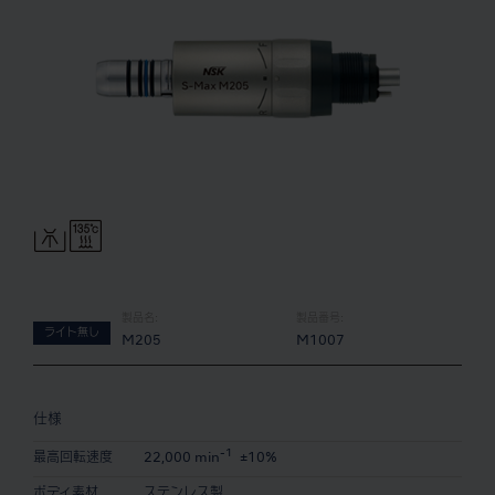
製品名:
製品番号:
ライト無し
M205
M1007
仕様
-1
最高回転速度
22,000 min
±10%
ボディ素材
ステンレス製