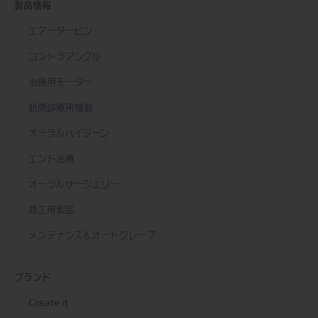
製品情報
エアータービン
コントラアングル
治療用モーター
訪問診療用機器
オーラルハイジーン
エンド治療
オーラルサージェリー
技工用製品
メンテナンス＆オートクレーブ
ブランド
Create it