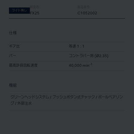
製品名:
製品番号:
ライト無し
FX25
C1052002
仕様
ギア比
等速 1 : 1
バー
コントラバー用 (Ø2.35)
-1
最高許容回転速度
40,000 min
機能
クリーンヘッドシステム / プッシュボタン式チャック / ボールベアリン
グ / 外部注水