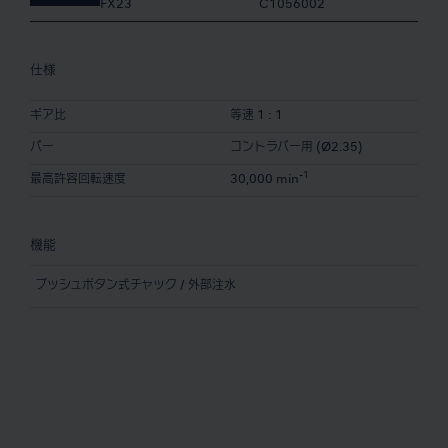
FX23
C1056002
仕様
ギア比
等速 1 : 1
バー
コントラバー用 (Ø2.35)
-1
最高許容回転速度
30,000 min
機能
プッシュボタン式チャック / 外部注水