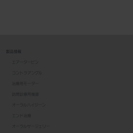
製品情報
エアータービン
コントラアングル
治療用モーター
訪問診療用機器
オーラルハイジーン
エンド治療
オーラルサージェリー