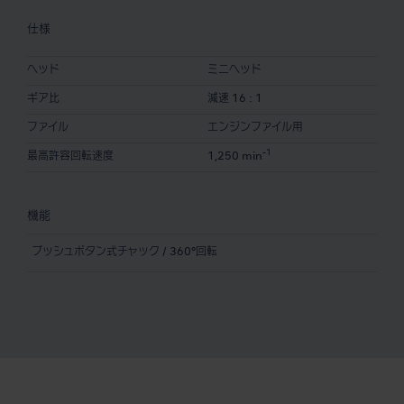
仕様
ヘッド
ミニヘッド
ギア比
減速 16 : 1
ファイル
エンジンファイル用
-1
最高許容回転速度
1,250 min
機能
プッシュボタン式チャック / 360°回転