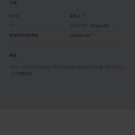
仕様
ギア比
減速 4 : 1
バー
コントラバー用 (ø2.35)
-1
最高許容回転速度
10,000 min
機能
クリーンヘッドシステム / プッシュボタン式チャック / ボールベアリン
グ / 外部注水