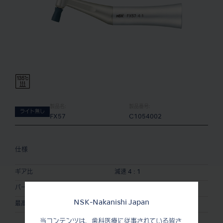
製品名:
製品番号:
ライト無し
FX57
C1054002
仕様
ギア比
減速 4 : 1
バー / チップ
プロフィー用
NSK-Nakanishi Japan
-1
最高許容回転速度
5,000 min
当コンテンツは、歯科医療に従事されている皆さ