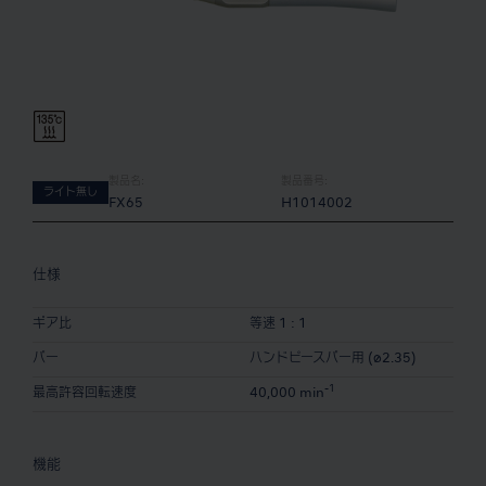
製品名:
製品番号:
ライト無し
FX65
H1014002
仕様
ギア比
等速 1 : 1
バー
ハンドピースバー用 (ø2.35)
-1
最高許容回転速度
40,000 min
機能